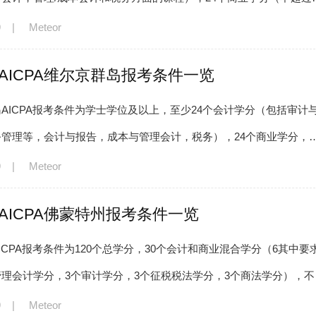
级会计课程），不需要SSN。
9
|
Meteor
年AICPA维尔京群岛报考条件一览
AICPA报考条件为学士学位及以上，至少24个会计学分（包括审计
务管理等，会计与报告，成本与管理会计，税务），24个商业学分，
9
|
Meteor
年AICPA佛蒙特州报考条件一览
ICPA报考条件为120个总学分，30个会计和商业混合学分（6其中要
理会计学分，3个审计学分，3个征税税法学分，3个商法学分），不
大学生可以提前120天申请参加AICPA考
9
|
Meteor