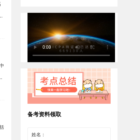
高
学
中
0
备考资料领取
括
六