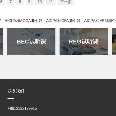
6
7
8
9
10
11
下一页
好
AICPA和ACCA哪个好
AICPA和CFA哪个好
AICPA和FRM哪
BEC试听课
REG试听课
联系我们
+8613122139915