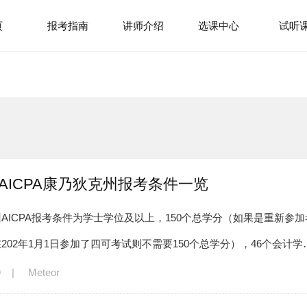
页
报考指南
讲师介绍
选课中心
试听
年AICPA康乃狄克州报考条件一览
AICPA报考条件为学士学位及以上，150个总学分（如果是重新参加
202年1月1日参加了四可考试则不需要150个总学分），46个会计学
SSN。
9
|
Meteor