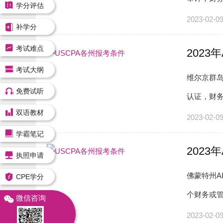
学分评估
个学期的高
2023-02-0
补学分
考试难点
2023
考试大纲
维尔京群岛
免费试听
认证，财
双语教材
要SSN。
2023-02-0
学霸笔记
2023
执照申请
佛蒙特州A
CPE学分
个财务或管
微信咨询
要SSN，
2023-02-0